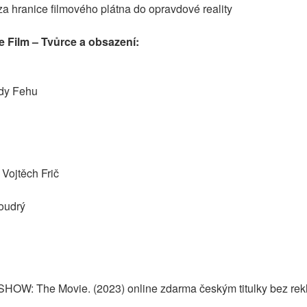
za hranice filmového plátna do opravdové reality
ilm – Tvůrce a obsazení:
dy Fehu
Vojtěch Frič
oudrý
HOW: The Movie. (2023) online zdarma českým titulky bez re