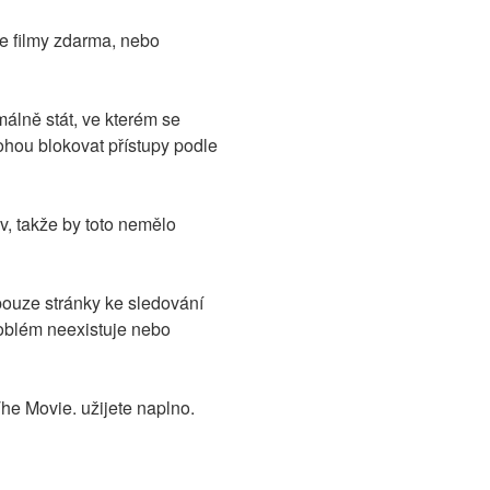
ete filmy zdarma, nebo
álně stát, ve kterém se
ohou blokovat přístupy podle
v, takže by toto nemělo
 pouze stránky ke sledování
oblém neexistuje nebo
e Movie. užijete naplno.