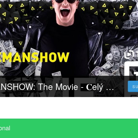
𝐒leduj ONEMANSHOW: The Movie - 𝐂elý 𝐅ilm Online 2023 Česky CZ/SK DABING HD Kvalite
S
onal