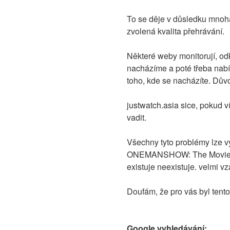
To se děje v důsledku mnoha f
zvolená kvalita přehrávání.
Některé weby monitorují, od
nacházíme a poté třeba nabí
toho, kde se nacházíte. Důvo
justwatch.asia sice, pokud v
vadit.
Všechny tyto problémy lze vy
ONEMANSHOW: The Movie. na 
existuje neexistuje. velmi v
Doufám, že pro vás byl ten
Google vyhledávání: