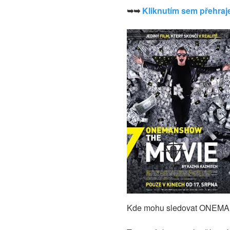
➥➥
Kliknutím sem přehra
Kde mohu sledovat ONEMANSH