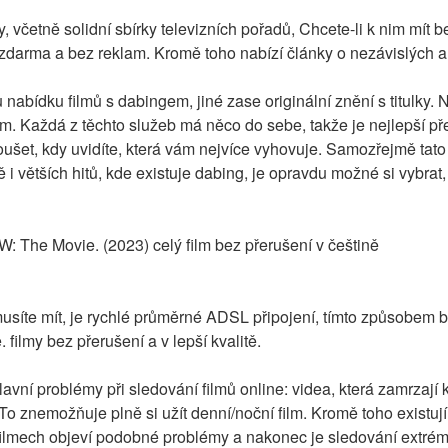
, včetně solidní sbírky televizních pořadů, Chcete-li k nim mít be
je zdarma a bez reklam. Kromě toho nabízí články o nezávislých
 nabídku filmů s dabingem, jiné zase originální znění s titulky.
m. Každá z těchto služeb má něco do sebe, takže je nejlepší př
ušet, kdy uvidíte, která vám nejvíce vyhovuje. Samozřejmě tato
ě i větších hitů, kde existuje dabing, je opravdu možné si vybrat
he Movie. (2023) celý film bez přerušení v češtině
síte mít, je rychlé průměrné ADSL připojení, tímto způsobem 
my bez přerušení a v lepší kvalitě.
lavní problémy při sledování filmů online: videa, která zamrzají 
 To znemožňuje plně si užít denní/noční film. Kromě toho existu
filmech objeví podobné problémy a nakonec je sledování extrémně