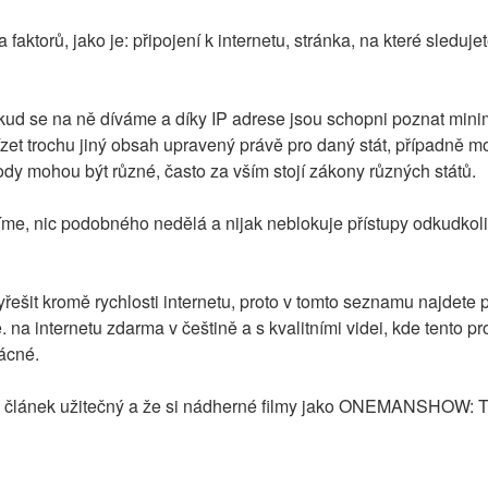
aktorů, jako je: připojení k internetu, stránka, na které sleduj
kud se na ně díváme a díky IP adrese jsou schopni poznat minim
zet trochu jiný obsah upravený právě pro daný stát, případně m
dy mohou být různé, často za vším stojí zákony různých států.
íme, nic podobného nedělá a nijak neblokuje přístupy odkudkoli
řešit kromě rychlosti internetu, proto v tomto seznamu najdete
internetu zdarma v češtině a s kvalitními videi, kde tento pr
zácné.
to článek užitečný a že si nádherné filmy jako ONEMANSHOW: Th