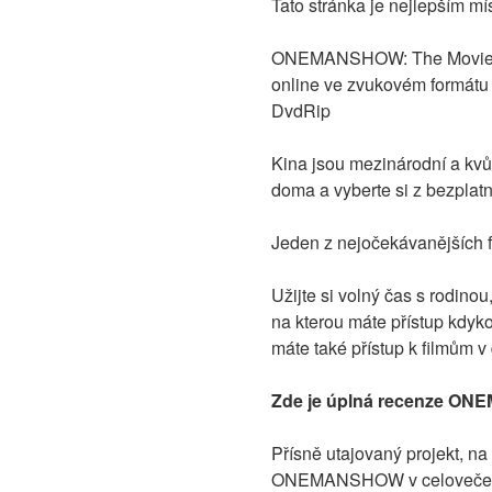
Tato stránka je nejlepším m
ONEMANSHOW: The Movie celý
online ve zvukovém formátu n
DvdRip
Kina jsou mezinárodní a kvůl
doma a vyberte si z bezplat
Jeden z nejočekávanějších 
Užijte si volný čas s rodinou
na kterou máte přístup kdyko
máte také přístup k filmům 
Zde je úplná recenze ON
Přísně utajovaný projekt, na
ONEMANSHOW v celovečerním 