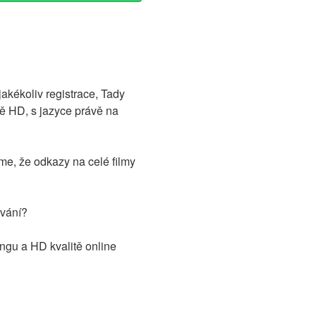
kékoliv registrace, Tady
ě HD, s jazyce právě na
me, že odkazy na celé filmy
ování?
ingu a HD kvalitě online