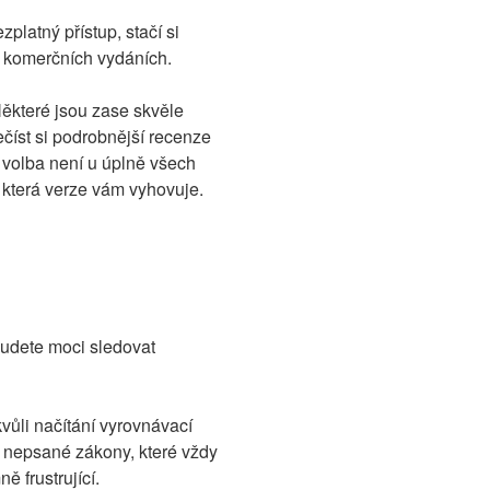
zplatný přístup, stačí si
 a komerčních vydáních.
 Některé jsou zase skvěle
ečíst si podrobnější recenze
 volba není u úplně všech
, která verze vám vyhovuje.
budete moci sledovat
kvůli načítání vyrovnávací
jí nepsané zákony, které vždy
 frustrující.