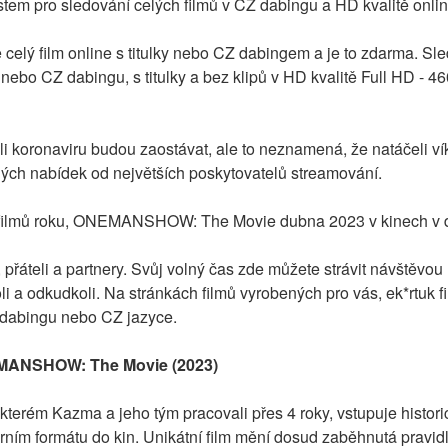
ístem pro sledování celých filmů v CZ dabingu a HD kvalitě onli
 film online s titulky nebo CZ dabingem a je to zdarma. Sled
ebo CZ dabingu, s titulky a bez klipů v HD kvalitě Full HD - 4
i koronaviru budou zaostávat, ale to neznamená, že natáčeli ví
ných nabídek od největších poskytovatelů streamování.
filmů roku, ONEMANSHOW: The Movie dubna 2023 v kinech v dis
, přáteli a partnery. Svůj volný čas zde můžete strávit návštěvou n
li a odkudkoli. Na stránkách filmů vyrobených pro vás, ek*rtuk 
v dabingu nebo CZ jazyce.
EMANSHOW: The Movie (2023)
 kterém Kazma a jeho tým pracovali přes 4 roky, vstupuje histor
formátu do kin. Unikátní film mění dosud zaběhnutá pravidla