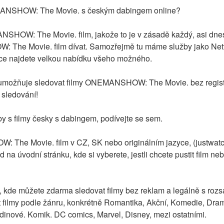
ANSHOW: The Movie. s českým dabingem online?
SHOW: The Movie. film, jakože to je v zásadě každý, asi dnes
The Movie. film dívat. Samozřejmě tu máme služby jako Netfli
 sice najdete velkou nabídku všeho možného.
umožňuje sledovat filmy ONEMANSHOW: The Movie. bez registr
s sledování!
by s filmy česky s dabingem, podívejte se sem.
The Movie. film v CZ, SK nebo originálním jazyce, (justwatch
d na úvodní stránku, kde si vyberete, jestli chcete pustit film neb
ma, kde můžete zdarma sledovat filmy bez reklam a legálně s ro
at filmy podle žánru, konkrétně Romantika, Akční, Komedie, Dra
inové. Komik. DC comics, Marvel, Disney, mezi ostatními.