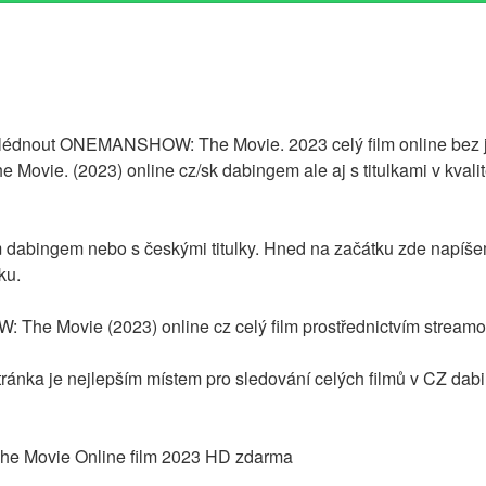
hlédnout ONEMANSHOW: The Movie. 2023 celý film online bez ja
ie. (2023) online cz/sk dabingem ale aj s titulkami v kvalit
 dabingem nebo s českými titulky. Hned na začátku zde napíše
ku.
he Movie (2023) online cz celý film prostřednictvím stream
stránka je nejlepším místem pro sledování celých filmů v CZ dab
 Movie Online film 2023 HD zdarma