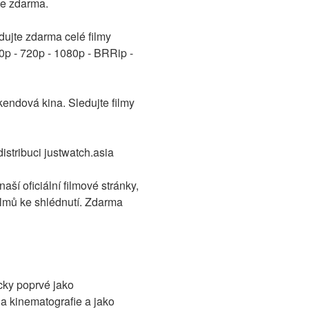
ne zdarma.
ujte zdarma celé filmy
60p - 720p - 1080p - BRRip -
kendová kina. Sledujte filmy
tribuci justwatch.asia
aší oficiální filmové stránky,
filmů ke shlédnutí. Zdarma
icky poprvé jako
 kinematografie a jako